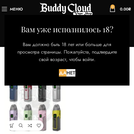
0
МЕНЮ
0.00
₴
Light Purple
Вам уже исполнилось 18?
Категории
Главная
Товар Цвет
Light Purple
Вам должно быть 18 лет или больше для
Отображение единственного товара
просмотра страницы. Пожалуйста, подтвердите
свой возраст, чтобы войти.
Фильтры
ДА
НЕТ