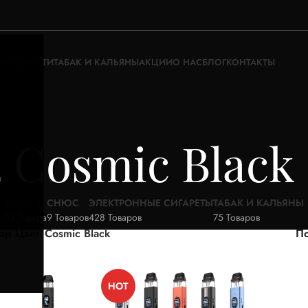
ЖИДКОСТИ
ТАБАК И КАЛЬЯНЫ
АКЦИИ
О НАС
БЛОГ
КОНТАКТЫ
Cosmic Black
а
АКЦИИ
СНЮС
ЭЛЕКТРОННЫЕ СИГАРЕТЫ
ТАБАК И КАЛЬЯНЫ
52 Товара
9 Товаров
428 Товаров
75 Товаров
ар Цвет
Cosmic Black
По
HOT