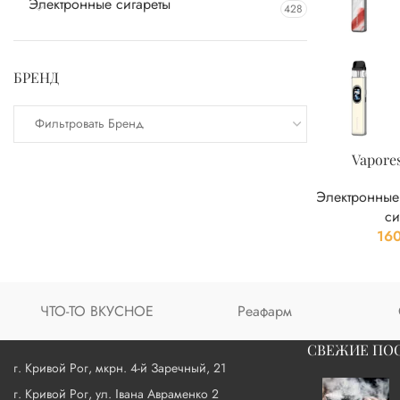
Электронные сигареты
428
БРЕНД
Фильтровать Бренд
Vapore
Электронные
си
16
ЧТО-ТО ВКУСНОЕ
Реафарм
СВЕЖИЕ ПО
г. Кривой Рог, мкрн. 4-й Заречный, 21
г. Кривой Рог, ул. Івана Авраменко 2