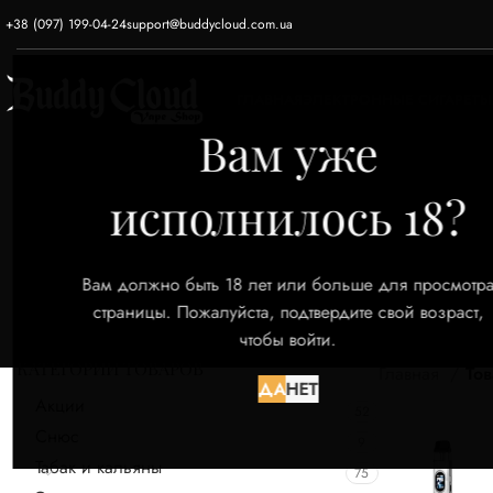
+38 (097) 199-04-24
support@buddycloud.com.ua
ГЛАВНАЯ
ЭЛЕКТРОННЫЕ СИГАРЕТЫ
Вам уже
исполнилось 18?
Вам должно быть 18 лет или больше для просмотр
страницы. Пожалуйста, подтвердите свой возраст,
чтобы войти.
КАТЕГОРИИ ТОВАРОВ
Главная
Тов
ДА
НЕТ
Акции
52
Снюс
9
Табак и кальяны
75