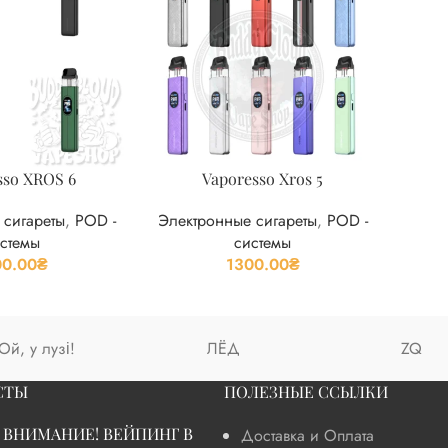
sso XROS 6
Vaporesso Xros 5
 сигареты
,
POD -
Электронные сигареты
,
POD -
стемы
системы
00.00
₴
1300.00
₴
Ой, у лузі!
ЛЁД
ZQ
СТЫ
ПОЛЕЗНЫЕ ССЫЛКИ
ВНИМАНИЕ! ВЕЙПИНГ В
Доставка и Оплата