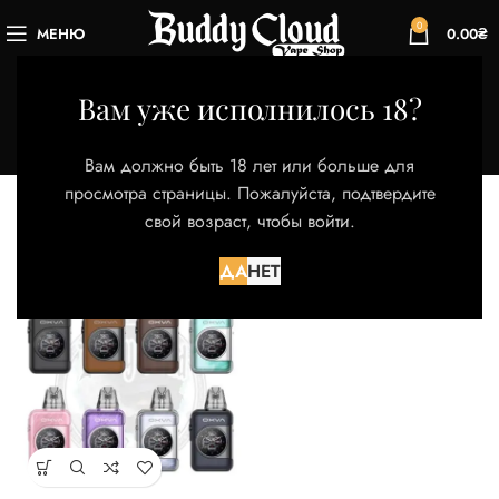
0
МЕНЮ
0.00
₴
Blue Shadow
Вам уже исполнилось 18?
Категории
Главная
Товар Цвет
Blue Shadow
Вам должно быть 18 лет или больше для
Отображение единственного товара
просмотра страницы. Пожалуйста, подтвердите
свой возраст, чтобы войти.
Фильтры
ДА
НЕТ