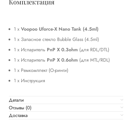
Комплектация
1 x
Voopoo Uforce-X Nano Tank (4.5ml)
1 x Запасное стекло Bubble Glass (4.5ml)
1 х Испаритель
PnP X 0.3ohm
(для RDL/DTL)
1 х Испаритель
PnP X 0.6ohm
(для MTL/RDL)
1 х Ремкомплект (O-ринги)
1 х Инструкция
Детали
Отзывы (0)
Доставка