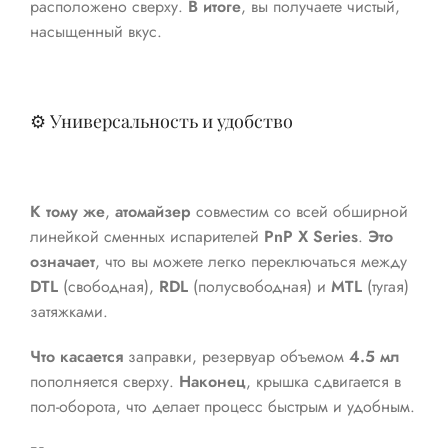
расположено сверху.
В итоге
, вы получаете чистый,
насыщенный вкус.
⚙️ Универсальность и удобство
К тому же
,
атомайзер
совместим со всей обширной
линейкой сменных испарителей
PnP X Series
.
Это
означает
, что вы можете легко переключаться между
DTL
(свободная),
RDL
(полусвободная) и
MTL
(тугая)
затяжками.
Что касается
заправки, резервуар объемом
4.5 мл
пополняется сверху.
Наконец
, крышка сдвигается в
пол-оборота, что делает процесс быстрым и удобным.