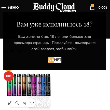
0
МЕНЮ
0.00
₴
type - c
Вам уже исполнилось 18?
Категории
Главная
Магазин
Товары с меткой “type - c”
Вам должно быть 18 лет или больше для
Отображение единственного товара
просмотра страницы. Пожалуйста, подтвердите
свой возраст, чтобы войти.
Фильтры
ДА
НЕТ
-62%
HOT